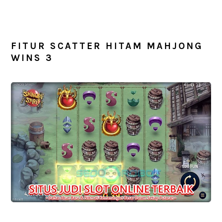
FITUR SCATTER HITAM MAHJONG
WINS 3