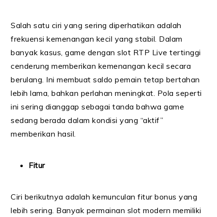
Salah satu ciri yang sering diperhatikan adalah
frekuensi kemenangan kecil yang stabil. Dalam
banyak kasus, game dengan slot RTP Live tertinggi
cenderung memberikan kemenangan kecil secara
berulang. Ini membuat saldo pemain tetap bertahan
lebih lama, bahkan perlahan meningkat. Pola seperti
ini sering dianggap sebagai tanda bahwa game
sedang berada dalam kondisi yang “aktif”
memberikan hasil.
Fitur
Ciri berikutnya adalah kemunculan fitur bonus yang
lebih sering. Banyak permainan slot modern memiliki