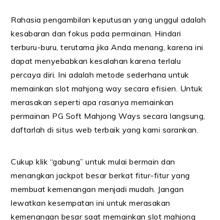
Rahasia pengambilan keputusan yang unggul adalah
kesabaran dan fokus pada permainan. Hindari
terburu-buru, terutama jika Anda menang, karena ini
dapat menyebabkan kesalahan karena terlalu
percaya diri.
Ini adalah metode sederhana untuk
memainkan slot mahjong way secara efisien. Untuk
merasakan seperti apa rasanya memainkan
permainan PG Soft Mahjong Ways secara langsung,
daftarlah di situs web terbaik yang kami sarankan.
Cukup klik “gabung” untuk mulai bermain dan
menangkan jackpot besar berkat fitur-fitur yang
membuat kemenangan menjadi mudah. ​​Jangan
lewatkan kesempatan ini untuk merasakan
kemenangan besar saat memainkan slot mahjong