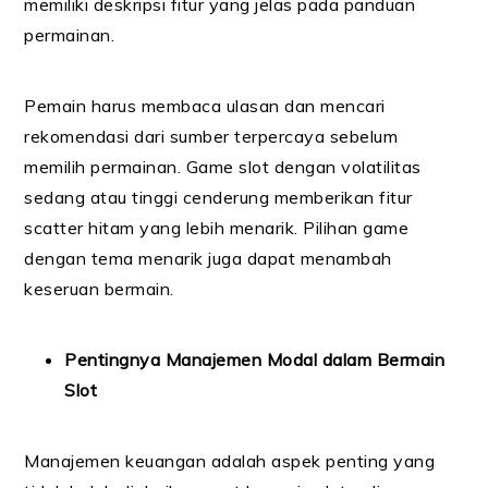
memiliki deskripsi fitur yang jelas pada panduan
permainan.
Pemain harus membaca ulasan dan mencari
rekomendasi dari sumber terpercaya sebelum
memilih permainan.
Game slot dengan volatilitas
sedang atau tinggi cenderung memberikan fitur
scatter hitam yang lebih menarik. Pilihan game
dengan tema menarik juga dapat menambah
keseruan bermain.
Pentingnya Manajemen Modal dalam Bermain
Slot
Manajemen keuangan adalah aspek penting yang