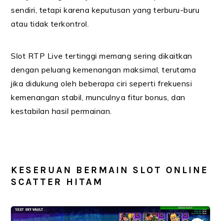
sendiri, tetapi karena keputusan yang terburu-buru
atau tidak terkontrol.
Slot RTP Live tertinggi memang sering dikaitkan
dengan peluang kemenangan maksimal, terutama
jika didukung oleh beberapa ciri seperti frekuensi
kemenangan stabil, munculnya fitur bonus, dan
kestabilan hasil permainan.
KESERUAN BERMAIN SLOT ONLINE
SCATTER HITAM