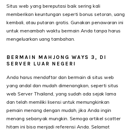
Situs web yang bereputasi baik sering kali
memberikan keuntungan seperti bonus setoran, uang
kembali, atau putaran gratis. Gunakan penawaran ini
untuk menambah waktu bermain Anda tanpa harus
mengeluarkan uang tambahan.
BERMAIN MAHJONG WAYS 3, DI
SERVER LUAR NEGERI
Anda harus mendaftar dan bermain di situs web
yang andal dan mudah dimenangkan, seperti situs
web Server Thailand, yang sudah ada sejak lama
dan telah memiliki lisensi untuk memungkinkan
pemain menang dengan mudah, jika Anda ingin
menang sebanyak mungkin.
Semoga artikel scatter
hitam ini bisa menjadi referensi Anda. Selamat