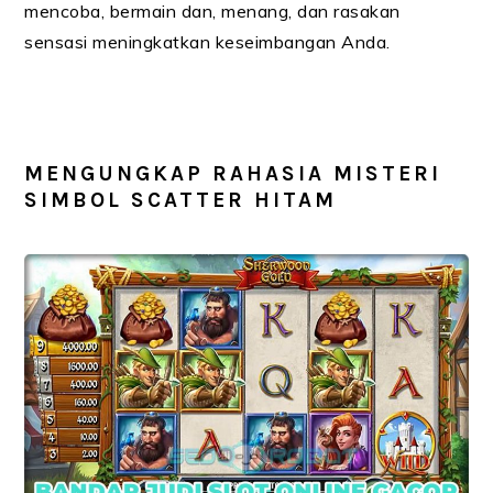
mencoba, bermain dan, menang, dan rasakan
sensasi meningkatkan keseimbangan Anda.
MENGUNGKAP RAHASIA MISTERI
SIMBOL SCATTER HITAM