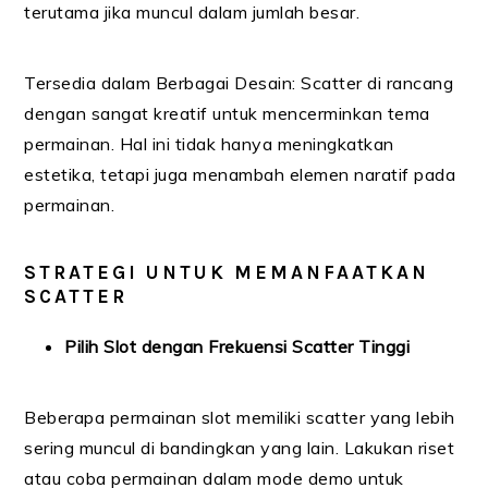
terutama jika muncul dalam jumlah besar.
Tersedia dalam Berbagai Desain: Scatter di rancang
dengan sangat kreatif untuk mencerminkan tema
permainan. Hal ini tidak hanya meningkatkan
estetika, tetapi juga menambah elemen naratif pada
permainan.
STRATEGI UNTUK MEMANFAATKAN
SCATTER
Pilih Slot dengan Frekuensi Scatter Tinggi
Beberapa permainan slot memiliki scatter yang lebih
sering muncul di bandingkan yang lain. Lakukan riset
atau coba permainan dalam mode demo untuk