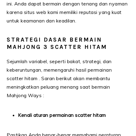
ini. Anda dapat bermain dengan tenang dan nyaman
karena situs web kami memiliki reputasi yang kuat
untuk keamanan dan keadilan.
STRATEGI DASAR BERMAIN
MAHJONG 3 SCATTER HITAM
Sejumlah variabel, seperti bakat, strategi, dan
keberuntungan, memengaruhi hasil permainan
scatter hitam . Saran berikut akan membantu
meningkatkan peluang menang saat bermain
Mahjong Ways :
Kenali aturan permainan scatter hitam
Pastikan Anda benar-benar memahami peraturan