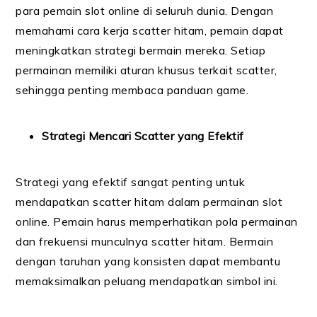
para pemain slot online di seluruh dunia.
Dengan
memahami cara kerja scatter hitam, pemain dapat
meningkatkan strategi bermain mereka. Setiap
permainan memiliki aturan khusus terkait scatter,
sehingga penting membaca panduan game.
Strategi Mencari Scatter yang Efektif
Strategi yang efektif sangat penting untuk
mendapatkan scatter hitam dalam permainan slot
online. Pemain harus memperhatikan pola permainan
dan frekuensi munculnya scatter hitam.
Bermain
dengan taruhan yang konsisten dapat membantu
memaksimalkan peluang mendapatkan simbol ini.