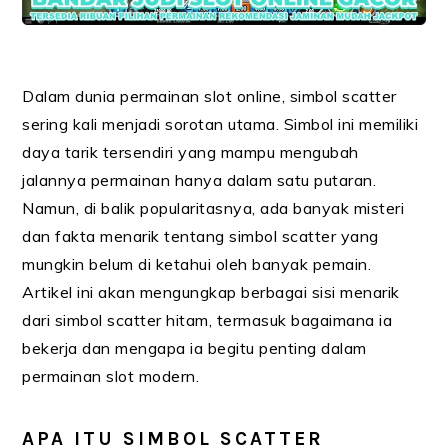
Dalam dunia permainan slot online, simbol scatter
sering kali menjadi sorotan utama. Simbol ini memiliki
daya tarik tersendiri yang mampu mengubah
jalannya permainan hanya dalam satu putaran.
Namun, di balik popularitasnya, ada banyak misteri
dan fakta menarik tentang simbol scatter yang
mungkin belum di ketahui oleh banyak pemain.
Artikel ini akan mengungkap berbagai sisi menarik
dari simbol scatter hitam, termasuk bagaimana ia
bekerja dan mengapa ia begitu penting dalam
permainan slot modern.
APA ITU SIMBOL SCATTER