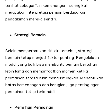
terlihat sebagai “ciri kemenangan” sering kali
merupakan interpretasi pemain berdasarkan
pengalaman mereka sendiri.
Strategi Bermain
Selain memperhatikan ciri-ciri tersebut, strategi
bermain tetap menjadi faktor penting. Pengelolaan
modal yang baik bisa membantu pemain bertahan
lebih lama dan memanfaatkan momen ketika
permainan terasa lebih menguntungkan. Menentukan
batas kemenangan dan kerugian juga penting agar
permainan tetap terkendali.
Pemilihan Permainan