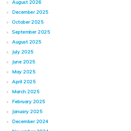
August 2026
December 2025
October 2025
September 2025
August 2025
July 2025
June 2025
May 2025
April 2025
March 2025
February 2025
January 2025
December 2024