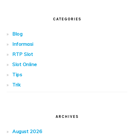
CATEGORIES
Blog
Informasi
RTP Slot
Slot Online
Tips
Trik
ARCHIVES
August 2026