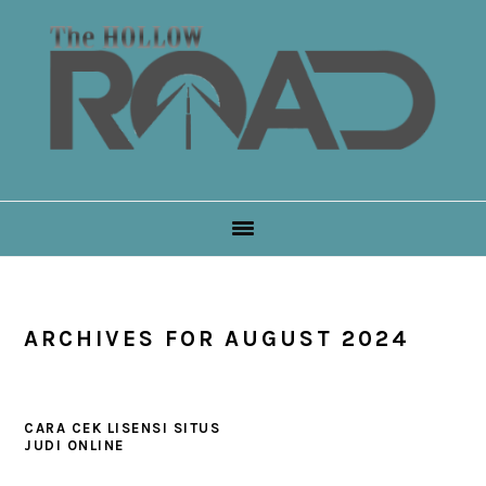
Skip
Skip
Skip
to
to
to
primary
main
primary
navigation
content
sidebar
ARCHIVES FOR AUGUST 2024
CARA CEK LISENSI SITUS
JUDI ONLINE