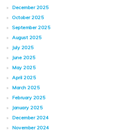
December 2025
October 2025
September 2025
August 2025
July 2025
June 2025
May 2025
April 2025
March 2025
February 2025
January 2025
December 2024
November 2024