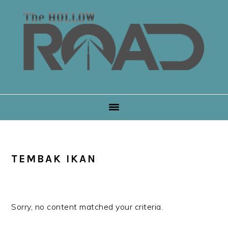
Skip
Skip
Skip
to
to
to
primary
main
primary
navigation
content
sidebar
TEMBAK IKAN
Sorry, no content matched your criteria.