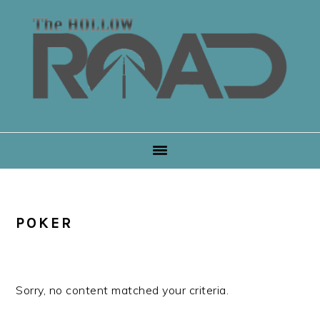
Skip
Skip
Skip
to
to
to
primary
main
primary
navigation
content
sidebar
POKER
Sorry, no content matched your criteria.