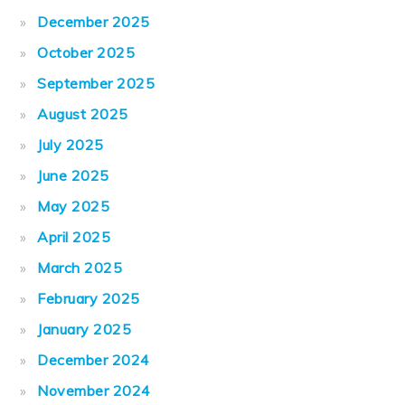
December 2025
October 2025
September 2025
August 2025
July 2025
June 2025
May 2025
April 2025
March 2025
February 2025
January 2025
December 2024
November 2024