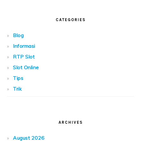
CATEGORIES
Blog
Informasi
RTP Slot
Slot Online
Tips
Trik
ARCHIVES
August 2026