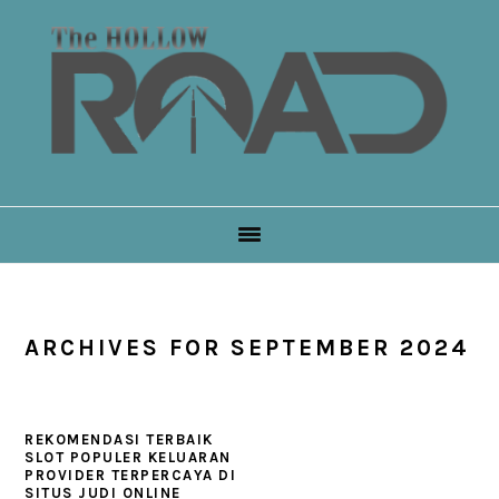
Skip
Skip
Skip
to
to
to
primary
main
primary
navigation
content
sidebar
ARCHIVES FOR SEPTEMBER 2024
REKOMENDASI TERBAIK
SLOT POPULER KELUARAN
PROVIDER TERPERCAYA DI
SITUS JUDI ONLINE