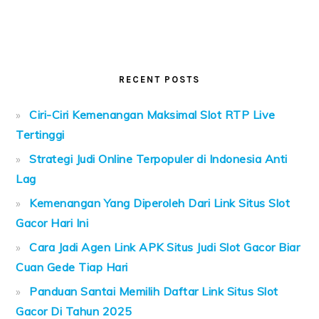
PRIMARY
SIDEBAR
RECENT POSTS
Ciri-Ciri Kemenangan Maksimal Slot RTP Live
Tertinggi
Strategi Judi Online Terpopuler di Indonesia Anti
Lag
Kemenangan Yang Diperoleh Dari Link Situs Slot
Gacor Hari Ini
Cara Jadi Agen Link APK Situs Judi Slot Gacor Biar
Cuan Gede Tiap Hari
Panduan Santai Memilih Daftar Link Situs Slot
Gacor Di Tahun 2025