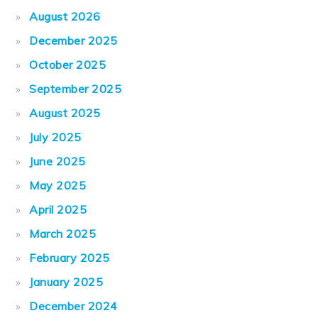
August 2026
December 2025
October 2025
September 2025
August 2025
July 2025
June 2025
May 2025
April 2025
March 2025
February 2025
January 2025
December 2024