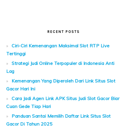
PRIMARY
SIDEBAR
RECENT POSTS
Ciri-Ciri Kemenangan Maksimal Slot RTP Live
Tertinggi
Strategi Judi Online Terpopuler di Indonesia Anti
Lag
Kemenangan Yang Diperoleh Dari Link Situs Slot
Gacor Hari Ini
Cara Jadi Agen Link APK Situs Judi Slot Gacor Biar
Cuan Gede Tiap Hari
Panduan Santai Memilih Daftar Link Situs Slot
Gacor Di Tahun 2025