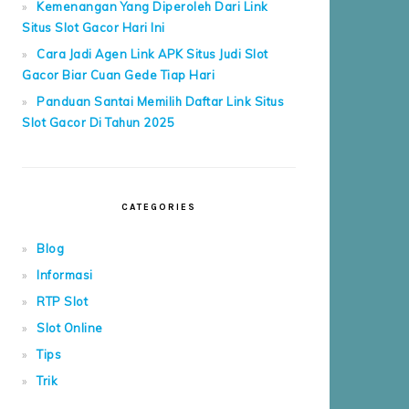
Kemenangan Yang Diperoleh Dari Link
Situs Slot Gacor Hari Ini
Cara Jadi Agen Link APK Situs Judi Slot
Gacor Biar Cuan Gede Tiap Hari
Panduan Santai Memilih Daftar Link Situs
Slot Gacor Di Tahun 2025
CATEGORIES
Blog
Informasi
RTP Slot
Slot Online
Tips
Trik