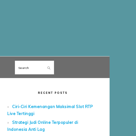
Search
PRIMARY
SIDEBAR
RECENT POSTS
Ciri-Ciri Kemenangan Maksimal Slot RTP
Live Tertinggi
Strategi Judi Online Terpopuler di
Indonesia Anti Lag