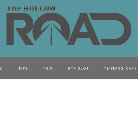
SI
TIPS
TRIK
RTP SLOT
TENTANG KAMI