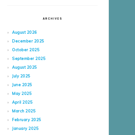
ARCHIVES
August 2026
December 2025
October 2025
September 2025
August 2025
July 2025
June 2025
May 2025
April 2025
March 2025
February 2025
January 2025