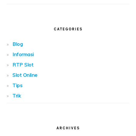
CATEGORIES
Blog
Informasi
RTP Slot
Slot Online
Tips
Trik
ARCHIVES