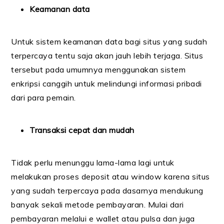
Keamanan data
Untuk sistem keamanan data bagi situs yang sudah
terpercaya tentu saja akan jauh lebih terjaga. Situs
tersebut pada umumnya menggunakan sistem
enkripsi canggih untuk melindungi informasi pribadi
dari para pemain.
Transaksi cepat dan mudah
Tidak perlu menunggu lama-lama lagi untuk
melakukan proses deposit atau window karena situs
yang sudah terpercaya pada dasarnya mendukung
banyak sekali metode pembayaran. Mulai dari
pembayaran melalui e wallet atau pulsa dan juga