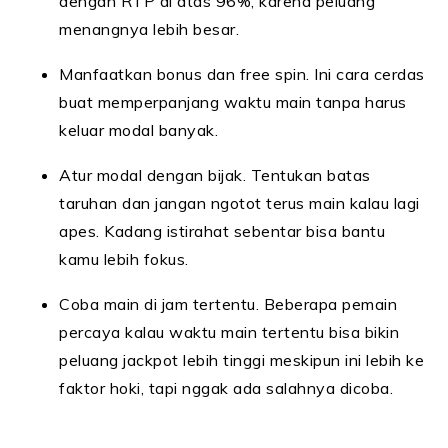
dengan RTP di atas 96%, karena peluang
menangnya lebih besar.
Manfaatkan bonus dan free spin. Ini cara cerdas
buat memperpanjang waktu main tanpa harus
keluar modal banyak.
Atur modal dengan bijak. Tentukan batas
taruhan dan jangan ngotot terus main kalau lagi
apes. Kadang istirahat sebentar bisa bantu
kamu lebih fokus.
Coba main di jam tertentu. Beberapa pemain
percaya kalau waktu main tertentu bisa bikin
peluang jackpot lebih tinggi meskipun ini lebih ke
faktor hoki, tapi nggak ada salahnya dicoba.