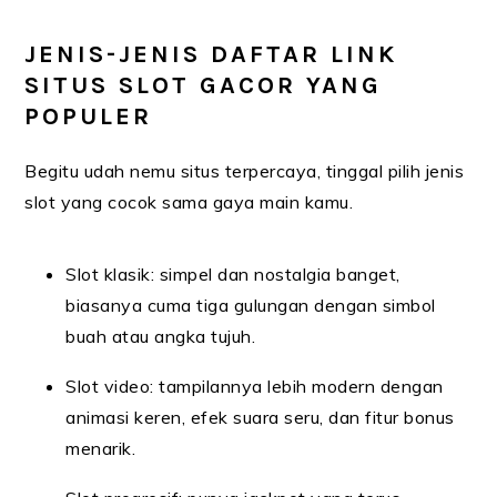
JENIS-JENIS DAFTAR LINK
SITUS SLOT GACOR YANG
POPULER
Begitu udah nemu situs terpercaya, tinggal pilih jenis
slot yang cocok sama gaya main kamu.
Slot klasik: simpel dan nostalgia banget,
biasanya cuma tiga gulungan dengan simbol
buah atau angka tujuh.
Slot video: tampilannya lebih modern dengan
animasi keren, efek suara seru, dan fitur bonus
menarik.