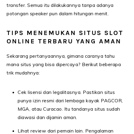
transfer. Semua itu dilakukannya tanpa adanya
potongan speaker pun dalam hitungan menit.
TIPS MENEMUKAN SITUS SLOT
ONLINE TERBARU YANG AMAN
Sekarang pertanyaannya, gimana caranya tahu
mana situs yang bisa dipercaya? Berikut beberapa
trik mudahnya:
Cek lisensi dan legalitasnya. Pastikan situs
punya izin resmi dari lembaga kayak PAGCOR,
MGA, atau Curacao. Itu tandanya situs sudah
diawasi dan dijamin aman.
Lihat review dari pemain lain. Pengalaman