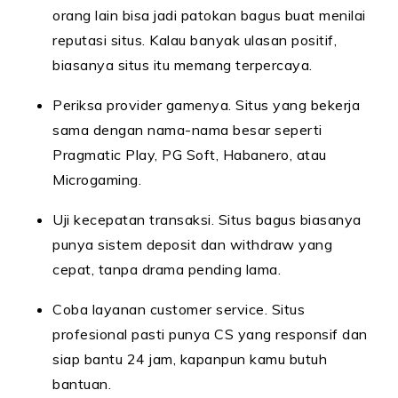
orang lain bisa jadi patokan bagus buat menilai
reputasi situs. Kalau banyak ulasan positif,
biasanya situs itu memang terpercaya.
Periksa provider gamenya. Situs yang bekerja
sama dengan nama-nama besar seperti
Pragmatic Play, PG Soft, Habanero, atau
Microgaming.
Uji kecepatan transaksi. Situs bagus biasanya
punya sistem deposit dan withdraw yang
cepat, tanpa drama pending lama.
Coba layanan customer service. Situs
profesional pasti punya CS yang responsif dan
siap bantu 24 jam, kapanpun kamu butuh
bantuan.