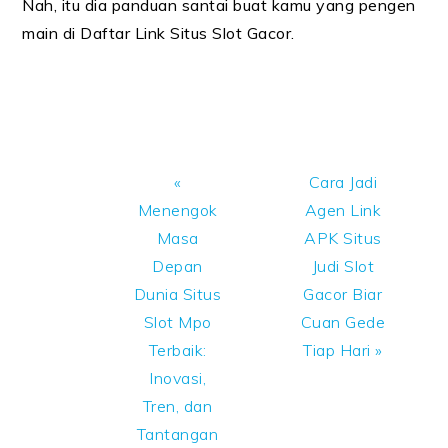
Nah, itu dia panduan santai buat kamu yang pengen
main di Daftar Link Situs Slot Gacor.
Previous
Next
«
Cara Jadi
Post:
Post:
Menengok
Agen Link
Masa
APK Situs
Depan
Judi Slot
Dunia Situs
Gacor Biar
Slot Mpo
Cuan Gede
Terbaik:
Tiap Hari »
Inovasi,
Tren, dan
Tantangan