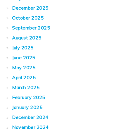
December 2025
October 2025
September 2025
August 2025
July 2025
June 2025
May 2025
April 2025
March 2025
February 2025
January 2025
December 2024
November 2024