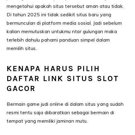
mengetahui apakah situs tersebut aman atau tidak.
Di tahun 2025 ini tidak sedikit situs baru yang
bermunculan di platform media sosial. Jadi sebelum
kalian memutuskan untukmu ntar gulungan maka
terlebih dahulu pahami panduan simpel dalam
memilih situs.
KENAPA HARUS PILIH
DAFTAR LINK SITUS SLOT
GACOR
Bermain game judi online di dalam situs yang sudah
resmi tentu saja diibaratkan sebagai bermain di
tempat yang memiliki jaminan mutu.